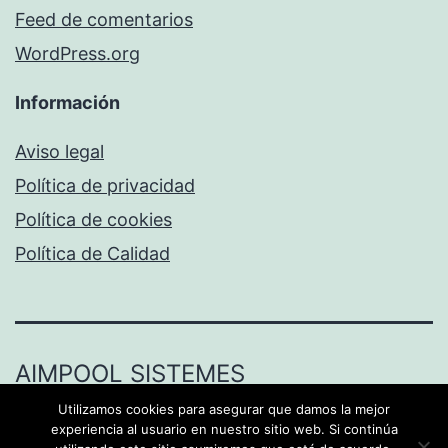
Feed de comentarios
WordPress.org
Información
Aviso legal
Política de privacidad
Política de cookies
Política de Calidad
AIMPOOL SISTEMES
Utilizamos cookies para asegurar que damos la mejor
Funciona gracias a
WordPress
.
experiencia al usuario en nuestro sitio web. Si continúa