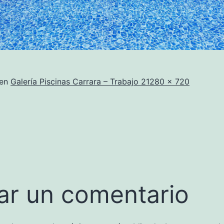
Tamaño
 en
Galería Piscinas Carrara – Trabajo 2
1280 × 720
completo
ar un comentario