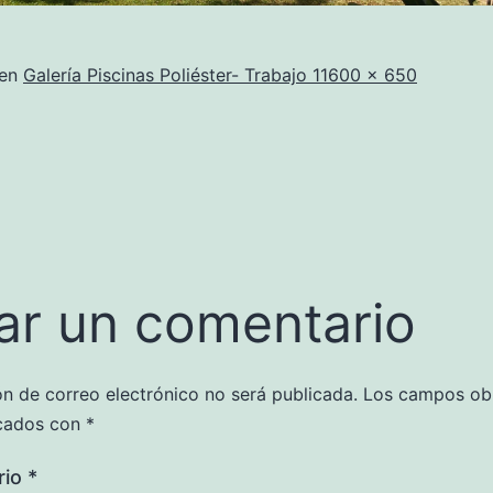
Tamaño
 en
Galería Piscinas Poliéster- Trabajo 1
1600 × 650
completo
ar un comentario
ón de correo electrónico no será publicada.
Los campos obl
cados con
*
rio
*