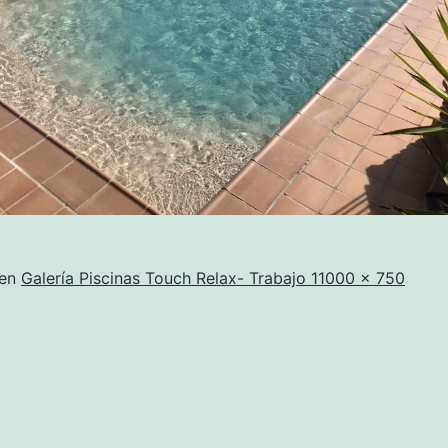
Tamaño
 en
Galería Piscinas Touch Relax- Trabajo 1
1000 × 750
completo