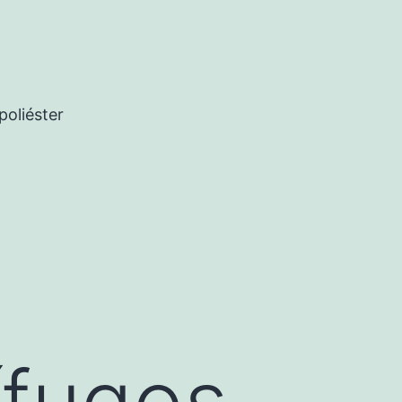
poliéster
ífugos