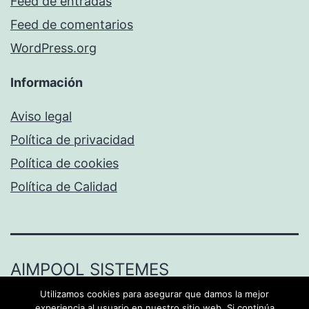
Feed de entradas
Feed de comentarios
WordPress.org
Información
Aviso legal
Política de privacidad
Política de cookies
Política de Calidad
AIMPOOL SISTEMES
Utilizamos cookies para asegurar que damos la mejor
Funciona gracias a
WordPress
.
experiencia al usuario en nuestro sitio web. Si continúa